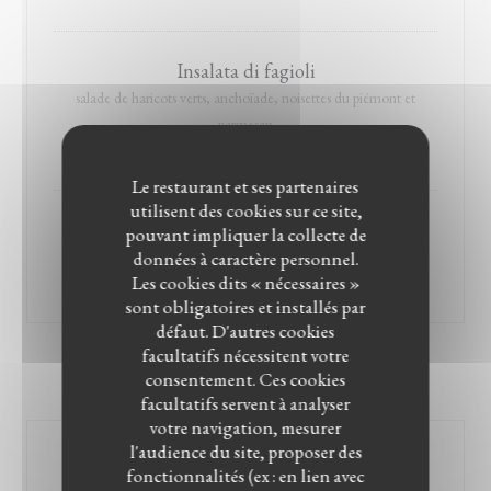
Insalata di fagioli
salade de haricots verts, anchoïade, noisettes du piémont et
parmesan
12,00 EUR
Le restaurant et ses partenaires
utilisent des cookies sur ce site,
carpaccio pesce
pouvant impliquer la collecte de
données à caractère personnel.
pêche du jour, émulsion citron, radis, oeufs de saumon
Les cookies dits « nécessaires »
15,00 EUR
sont obligatoires et installés par
défaut. D'autres cookies
facultatifs nécessitent votre
consentement. Ces cookies
PASTE
facultatifs servent à analyser
votre navigation, mesurer
l'audience du site, proposer des
Pasta alla norma
fonctionnalités (ex : en lien avec
sauce tomate, aubergine et pecorino