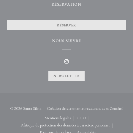
RÉSERVATION
RÉSERVER
NOUS SUIVRE
Instagram ((ouvre une nouvelle fenê
NEWSLETTER
((ouvr
© 2026 Santa Silvia — Création de site internet restaurant avec
Zenchef
Mentions légales
CGU
((ouvre une nouvelle fenêtre))
((ouvre une nouvelle fenêtre))
Politique de protection des données à caractère personnel
((ouvre une nouvelle fenêtre))
Politique de cookies
Accessibilite