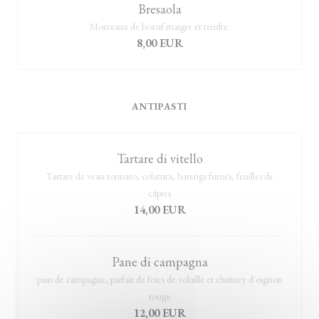
Bresaola
Morceaux de boeuf maigre et tendre.
8,00 EUR
ANTIPASTI
Tartare di vitello
Tartare de veau tonnato, colatura, harengs fumés, feuilles de
câpres
14,00 EUR
Pane di campagna
pain de campagne, parfait de foies de volaille et chutney d'oignon
rouge
12,00 EUR