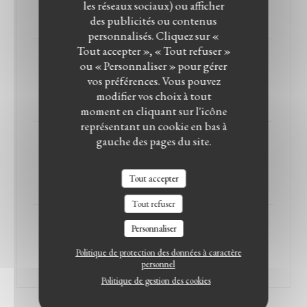
les réseaux sociaux) ou afficher
20,00 EUR
des publicités ou contenus
personnalisés. Cliquez sur «
Tout accepter », « Tout refuser »
Pasta polpo
ou « Personnaliser » pour gérer
vos préférences. Vous pouvez
poulpe confit, vin rouge, sauce tomate et tomates confites
modifier vos choix à tout
24,00 EUR
moment en cliquant sur l'icône
représentant un cookie en bas à
gauche des pages du site.
malfatti
ricotta et épinards
20,00 EUR
Tout accepter
Tout refuser
Linguine alle vongole
Personnaliser
palourdes, ail, vin blanc, persil & piment
Politique de protection des données à caractère
23,00 EUR
personnel
Politique de gestion des cookies