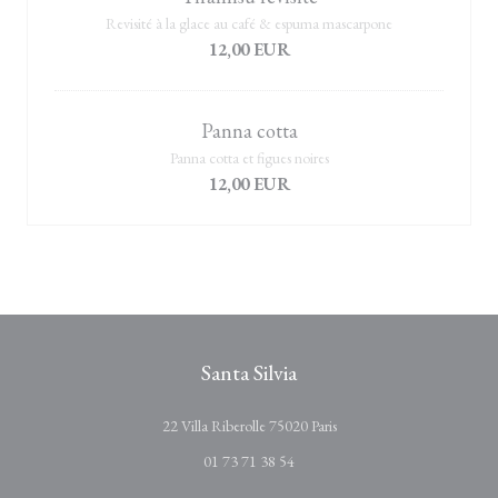
Revisité à la glace au café & espuma mascarpone
12,00 EUR
Panna cotta
Panna cotta et figues noires
12,00 EUR
Santa Silvia
((ouvre une nouvelle fenêtr
22 Villa Riberolle 75020 Paris
01 73 71 38 54