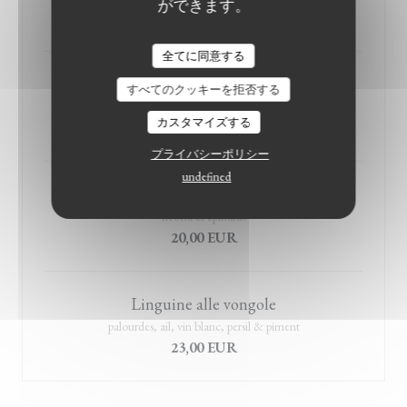
ができます。
20,00 EUR
全てに同意する
Pasta polpo
すべてのクッキーを拒否する
poulpe confit, vin rouge, sauce tomate et tomates confites
カスタマイズする
24,00 EUR
プライバシーポリシー
undefined
malfatti
ricotta et épinards
20,00 EUR
Linguine alle vongole
palourdes, ail, vin blanc, persil & piment
23,00 EUR