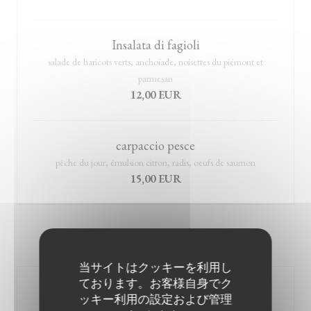
Insalata di fagioli
salade de haricots verts, anchoïade, noisettes du piémont et
parmesan
12,00 EUR
carpaccio pesce
pêche du jour, émulsion citron, radis, oeufs de saumon
15,00 EUR
PASTE
当サイトはクッキーを利用し
ております。お客様自身でク
Pasta alla norma
ッキー利用の設定および管理
sauce tomate, aubergine et pecorino