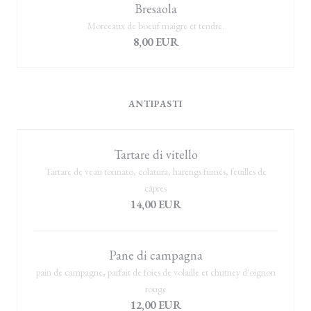
Bresaola
Morceaux de boeuf maigre et tendre.
8,00 EUR
ANTIPASTI
Tartare di vitello
Tartare de veau tonnato, colatura, harengs fumés, feuilles de
câpres
14,00 EUR
Pane di campagna
pain de campagne, parfait de foies de volaille et chutney d'oignon
rouge
12,00 EUR