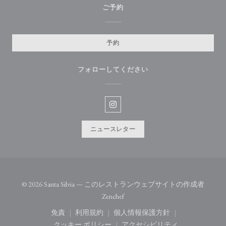
ご予約
予約
フォローしてください
Instagram ((新しいウィンドウ
ニュースレター
© 2026 Santa Silvia — このレストランウェブサイトの作成者
((新しいウィンドウで開きます))
Zenchef
免責
利用規約
個人情報保護方針
((新しいウィンドウで開きます))
((新しいウィンドウで開きます))
((新しいウィンドウで開き
クッキー ポリシー
アクセシビリティ