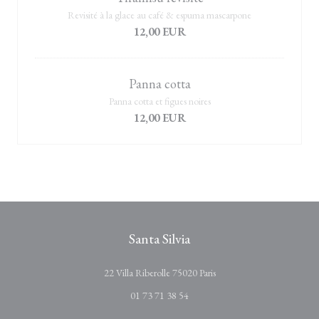
Revisité à la glace au café & espuma mascarpone
12,00 EUR
Panna cotta
Panna cotta et figues noires
12,00 EUR
Santa Silvia
((新しいウィンドウで開
22 Villa Riberolle 75020 Paris
01 73 71 38 54