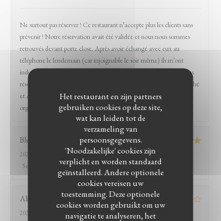
Ne surtout pas réserver ! Ce restaurant n’accepte plus les clients sans
prévenir ! Notre réservation avait été validée et nous nous sommes
retrouvés devant porte close. Après avoir échangé avec eux au
téléphone le lendemain (car injoignable le soir même) ils m’ont
indiqué ne prendre que des réservations de 20 personnes. Les autres
réservations sont basculées sur leurs 2 autres restaurants à côté (Caché
Het restaurant en zijn partners
et Amagat) mais qui ne proposent pas la même carte !! Bref
gebruiken cookies op deze site,
organisation déplorable, ne pas tenter.
wat kan leiden tot de
verzameling van
persoonsgegevens.
Bleuenn
G
'Noodzakelijke' cookies zijn
2025-02-15
- 20:00 - Gasten 2
verplicht en worden standaard
Service
:
5
/5
Atmosfeer
:
5
/5
Keuken
:
5
/5
Kwaliteit / Prijs
:
5
/5
geïnstalleerd. Andere optionele
cookies vereisen uw
toestemming. Deze optionele
Alizée
D
cookies worden gebruikt om uw
2025-02-15
- 20:00 - Gasten 8
navigatie te analyseren, het