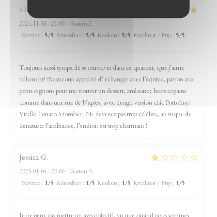
Clemence
D
2024-11-30
- 21:00 - Gasten 2
Service
:
5
/5
Atmosfeer
:
5
/5
Keuken
:
5
/5
Kwaliteit / Prijs
:
5
/5
Toujours aussi sympa de se retrouver dans ce quartier, que j’aime
tellement! !Beaucoup apprécié d’ échanger avec l’équipe, patron aux
petits oignons pour me trouver un dessert, ambiance bons copains
comme dans une rue de Naples, avec design version chic Portofino!
Vitello Tonato à tomber.. Ne devenez pas trop célèbre, au risque de
dénaturer l’ambiance, l’endroit est trop charmant !
Jessica
G
2025-01-04
- 20:00 - Gasten 5
Service
:
1
/5
Atmosfeer
:
1
/5
Keuken
:
1
/5
Kwaliteit / Prijs
:
1
/5
Je ne peux pas mettre un avis objectif, vu que quand nous sommes