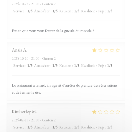
2025-10-29
- 21:00 - Gasten 2
Service
:
1
/5
Atmosfeer
:
1
/5
Keuken
:
1
/5
Kwaliteit / Prijs
:
1
/5
Est-ce que vous vous foutez de la gueule du monde ?
Anais
A
2025-10-10
- 21:00 - Gasten 2
Service
:
1
/5
Atmosfeer
:
1
/5
Keuken
:
1
/5
Kwaliteit / Prijs
:
1
/5
Le restaurant a fermé, il s'agirait d'arrêter de prendre des réservations
et de fermer le site.
Kimberley
M
2025-02-18
- 21:00 - Gasten 2
Service
:
1
/5
Atmosfeer
:
1
/5
Keuken
:
1
/5
Kwaliteit / Prijs
:
1
/5