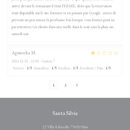
arrivé devant le restaurant il était FERMÉ, alors que la réservation
était disponible sur le site Internet et en passant par Google.. merci de
prévenir un peu mieux la prochaine fois lorsque vous fermez pour ne
pas retrouvez vos clients dans une ruelle dans le noir sous la pluie un
samedi soir.
Agnieszka
M
2024-12-31
- 21:00 - Gasten 7
Service
:
1
/5
Atmosfeer
:
1
/5
Keuken
:
1
/5
Kwaliteit / Prijs
:
1
/5
1
2
3
Santa Silvia
((opent in een nieuw venste
22 Villa Riberolle 75020 Paris