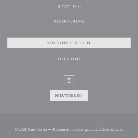
01 73 71 38 54
RESERVERING
RESERVEER EEN TAFEL
VOLG ONS
Instagram ((opent in een nieuw vens
NIEUWSBRIEF
((opent 
© 2026 Santa Silvia — Restaurant website gecreëerd door
Zenchef