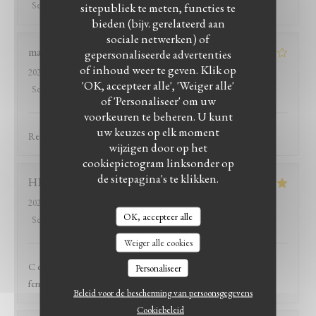
Service
:
4
/5
sitepubliek te meten, functies te
Atmosfeer
:
5
/5
Keuken
:
4
/5
Kwaliteit / Prijs
:
5
/5
bieden (bijv. gerelateerd aan
sociale netwerken) of
manon
C
gepersonaliseerde advertenties
of inhoud weer te geven. Klik op
2025-02-05
- 20:00 - Gasten 2
'OK, accepteer alle', 'Weiger alle'
Service
:
1
/5
Atmosfeer
:
1
/5
Keuken
:
1
/5
Kwaliteit / Prijs
:
1
/5
of 'Personaliseer' om uw
voorkeuren te beheren. U kunt
uw keuzes op elk moment
Restaurant fermé alors que nous avions reservé
wijzigen door op het
cookiepictogram linksonder op
de sitepagina's te klikken.
HENON
B
2025-01-14
- 20:00 - Gasten 3
OK, accepteer alle
Service
:
5
/5
Atmosfeer
:
5
/5
Keuken
:
5
/5
Kwaliteit / Prijs
:
5
/5
Weiger alle cookies
C était fermé , vous proposez des réservations sur des restaurants
Personaliseer
fermés
Beleid voor de bescherming van persoonsgegevens
Cookiebeleid