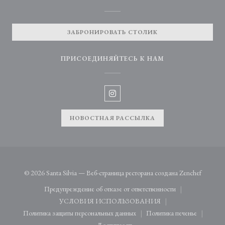
ЗАБРОНИРОВАТЬ СТОЛИК
ПРИСОЕДИНЯЙТЕСЬ К НАМ
Instagram ((открывается в новом 
НОВОСТНАЯ РАССЫЛКА
((открыв
© 2026 Santa Silvia — Веб-страница ресторана создана
Zenchef
Предупреждение об отказе от ответственности
((открывается в новом окне))
УСЛОВИЯ ИСПОЛЬЗОВАНИЯ
((открывается в новом окне))
Политика защиты персональных данных
Политика печенье
((открывается в новом окне))
((открывается в н